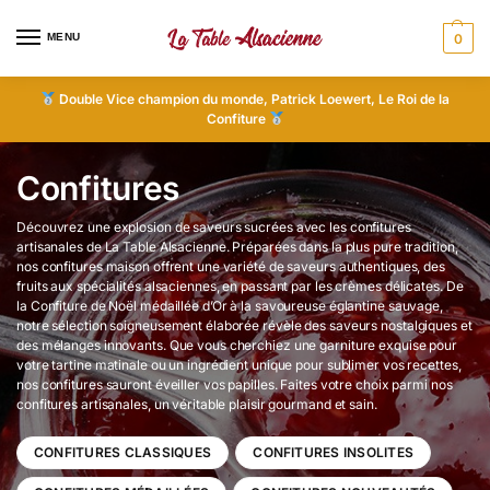
MENU
0
Double Vice champion du monde, Patrick Loewert, Le Roi de la
Confiture
Confitures
Découvrez une explosion de saveurs sucrées avec les confitures
artisanales de La Table Alsacienne. Préparées dans la plus pure tradition,
nos confitures maison offrent une variété de saveurs authentiques, des
fruits aux spécialités alsaciennes, en passant par les crèmes délicates. De
la Confiture de Noël médaillée d’Or à la savoureuse églantine sauvage,
notre sélection soigneusement élaborée révèle des saveurs nostalgiques et
des mélanges innovants. Que vous cherchiez une garniture exquise pour
votre tartine matinale ou un ingrédient unique pour sublimer vos recettes,
nos confitures sauront éveiller vos papilles. Faites votre choix parmi nos
confitures artisanales, un véritable plaisir gourmand et sain.
CONFITURES CLASSIQUES
CONFITURES INSOLITES