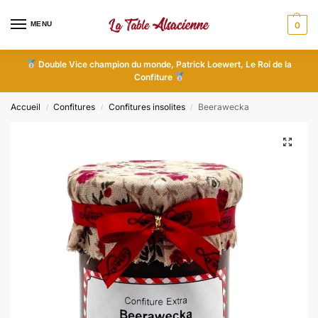
MENU
0
Double Vice champion du monde, Patrick Loewert, Le Roi de la
Confiture
Accueil
Confitures
Confitures insolites
Beerawecka
/
/
/