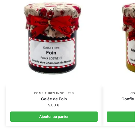
CONFITURES INSOLITES
CO
Gelée de Foin
Confit
9,00
€
Ajouter au panier