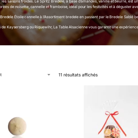
les saisons froides. Le Spritz Bredele, à base d’amandes, vanille et beurre, est un
rées de noisette, cannelle et framboise, idéal pour les festivités et à déguster a
dele Étoile cannelle à l’Assortiment bredele en passant par le Bredele Sablé beur
es de Kaysersberg ou Riquewihr, La Table Alsacienne vous garantit une expérience 
11 résultats affichés