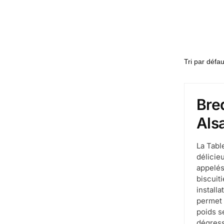
Bred
Als
La Tabl
délicie
appelés 
biscuit
install
permet 
poids s
dégress