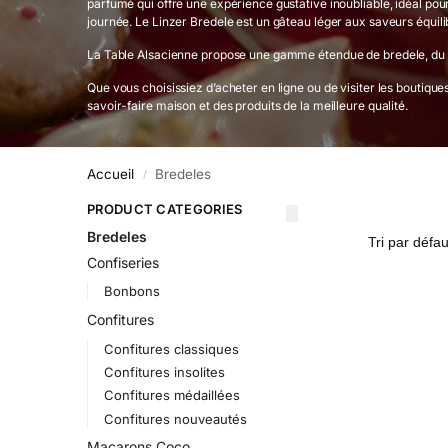
parfumé qui offre une expérience gustative inoubliable, idéal pour 
journée. Le Linzer Bredele est un gâteau léger aux saveurs équilib
La Table Alsacienne propose une gamme étendue de bredele, du Bre
Que vous choisissiez d’acheter en ligne ou de visiter les boutiqu
savoir-faire maison et des produits de la meilleure qualité.
Accueil
Bredeles
/
PRODUCT CATEGORIES
Bredeles
Confiseries
Bonbons
Confitures
Confitures classiques
Confitures insolites
Confitures médaillées
Confitures nouveautés
Macarons Coco