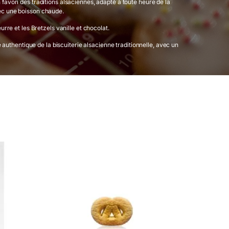
 favori des traditions alsaciennes, adapté à toute heure de la
vec une boisson chaude.
re et les Bretzels vanille et chocolat.
authentique de la biscuiterie alsacienne traditionnelle, avec un