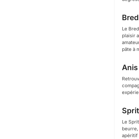
Bred
Le Bred
plaisir
amateur
pâte à 
Anis
Retrouv
compagno
expérie
Spri
Le Spri
beurre,
apéritif