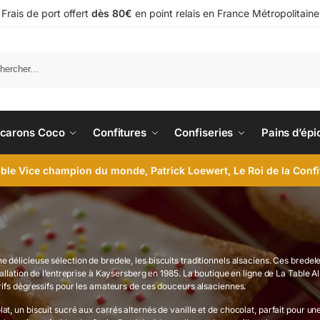
Frais de port offert
dès 80€
en point relais en France Métropolitaine
carons Coco
Confitures
Confiseries
Pains d’épi
le Vice champion du monde, Patrick Loewert, Le Roi de la Conf
 délicieuse sélection de bredele, les biscuits traditionnels alsaciens. Ces brede
allation de l’entreprise à Kaysersberg en 1985. La boutique en ligne de La Table Al
rifs dégressifs pour les amateurs de ces douceurs alsaciennes.
t, un biscuit sucré aux carrés alternés de vanille et de chocolat, parfait pour u