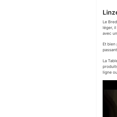
Linz
Le Bred
léger, i
avec un
Et bien
passant
La Table
produit
ligne o
Lecteur
vidéo