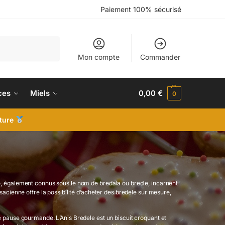
Paiement 100% sécurisé
Recherche
Mon compte
Commander
ces
Miels
0,00
€
0
iture
le, également connus sous le nom de bredala ou bredle, incarnent
sacienne offre la possibilité d’acheter des bredele sur mesure,
ne pause gourmande. L’Anis Bredele est un biscuit croquant et