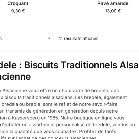
Croquant
Pavé amande
9,30
€
13,00
€
11 résultats affichés
ele : Biscuits Traditionnels Alsa
acienne
e Alsacienne vous offre un choix varié de bredele, ces
ux biscuits traditionnels alsaciens. Les bredele, également
bredala ou bredle, sont le reflet de notre savoir-faire
ier, transmis de génération en génération depuis notre
ation à Kaysersberg en 1985. Notre boutique en ligne vous
d’acheter un assortiment personnalisé de bredele, vendus au
elon la quantité que vous souhaitez. Profitez de tarifs
ifs sur l’achat de ces douceurs alsaciennes.