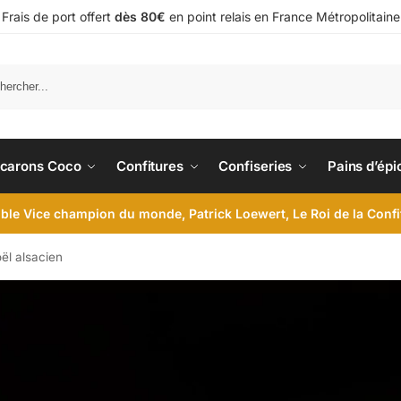
Frais de port offert
dès 80€
en point relais en France Métropolitaine
carons Coco
Confitures
Confiseries
Pains d’épi
le Vice champion du monde, Patrick Loewert, Le Roi de la Conf
oël alsacien