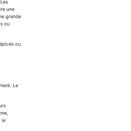
 Les
ire une
une grande
fs ou
 épicés ou
oment. Le
urs
nne,
 le