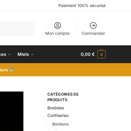
Paiement 100% sécurisé
Recherche
Mon compte
Commander
ces
Miels
0,00
€
0
iture
CATÉGORIES DE
PRODUITS
Bredeles
Confiseries
Bonbons