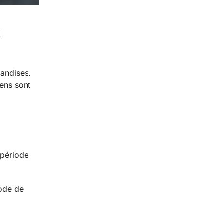
n
mandises.
iens sont
 période
iode de